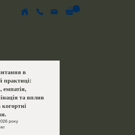
питання в
й практиці:
, емпатія,
інація та вплив
 когортні
ни.
2026 року
лас