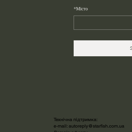
*
Місто
Технічна підтримка:
e-mail:
autoreply@starfish.com.ua