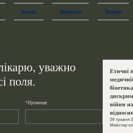
Заходи
Документи
Постери
ікарю, уважно
Етичні 
сі поля.
медичні
біоетика
дискрим
*
Прізвище
війни на
відноси
28 травня 
Майстер-к