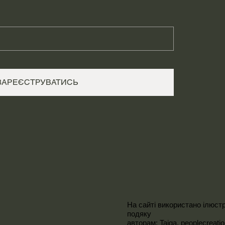
ЗАРЕЄСТРУВАТИСЬ
На сайті використано ілюстр
подяку
авторам:
Taiga,
peoplecreati