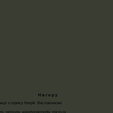
Нагору
ації з сервісу
freepik
. Висловлюємо
ons
,
nensuria
,
wavebreakmedia_micro
,
ra