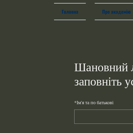
Головна
Про академію
Шановний л
заповніть у
*
Ім'я та по батькові