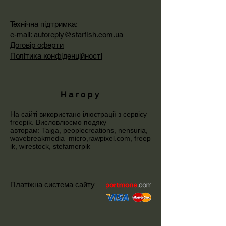
Технічна підтримка:
e-mail:
autoreply@starfish.com.ua
Договір оферти
Політика конфіденційності
Нагору
На сайті використано ілюстрації з сервісу
freepik
. Висловлюємо подяку
авторам:
Taiga,
peoplecreations
,
nensuria
,
wavebreakmedia_micro
,
rawpixel.com
,
freep
ik
,
wirestock
,
stefamerpik
Платіжна система сайту