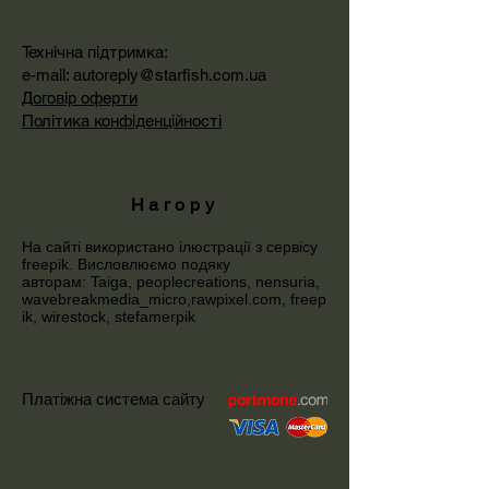
Технічна підтримка:
e-mail:
autoreply@starfish.com.ua
Договір оферти
Політика конфіденційності
Нагору
На сайті використано ілюстрації з сервісу
freepik
. Висловлюємо подяку
авторам:
Taiga,
peoplecreations
,
nensuria
,
wavebreakmedia_micro
,
rawpixel.com
,
freep
ik
,
wirestock
,
stefamerpik
Платіжна система сайту