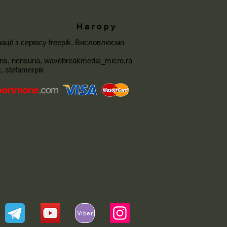
Нагору
ації з сервісу
freepik
. Висловлюємо
ons
,
nensuria
,
wavebreakmedia_micro
,
ra
k
,
stefamerpik
Viber