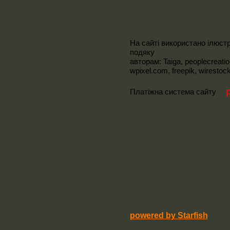
На сайті використано ілюстр
подяку
авторам:
Taiga,
peoplecreati
wpixel.com
,
freepik
,
wirestoc
Платіжна система сайту
powered by Starfish