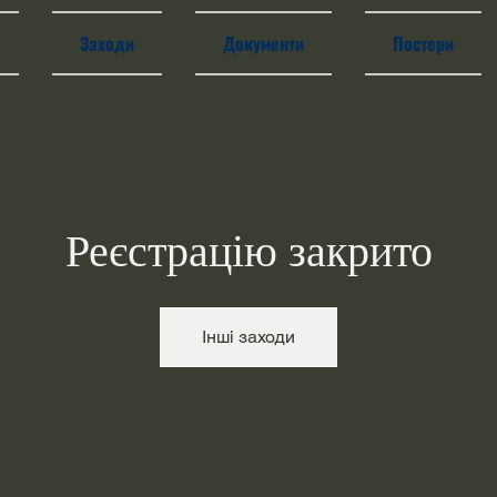
Заходи
Документи
Постери
Реєстрацію закрито
Інші заходи